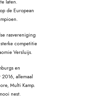
e laten.
 op de European
ampioen.
se rasvereniging
sterke competitie
omie Versluijs.
mburgs en
 2016, allemaal
re, Multi Kamp.
mooi nest.