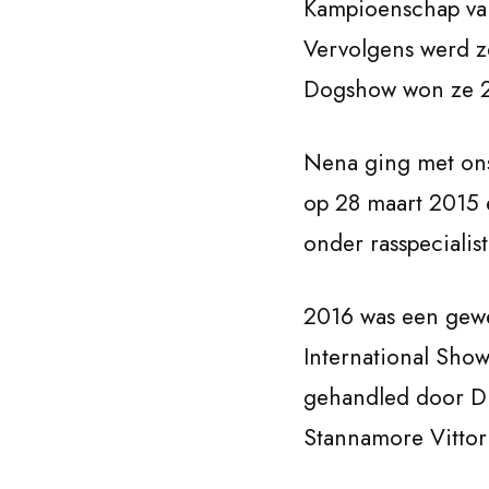
Kampioenschap van 
Vervolgens werd 
Dogshow won ze 2 
Nena ging met ons
op 28 maart 2015 e
onder rasspecialis
2016 was een gewe
International Sho
gehandled door D
Stannamore Vittor