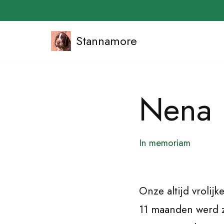
Stannamore
Ga
naar
de
Nena
inhoud
In memoriam
Onze altijd vrolij
11 maanden werd z