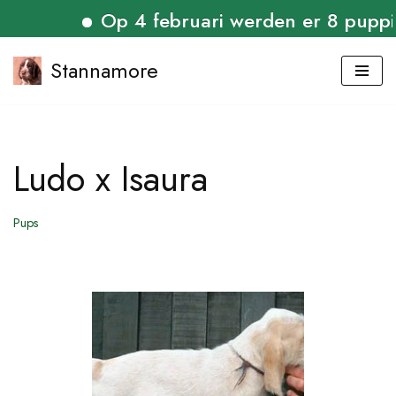
Op 4 februari werden er 8 puppies ge
Stannamore
Ga
naar
de
Ludo x Isaura
inhoud
Pups