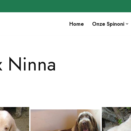
Home
Onze Spinoni
x Ninna