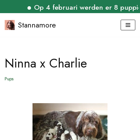
Op 4 februari werden er 8 puppies ge
Stannamore
Ga
naar
de
Ninna x Charlie
inhoud
Pups